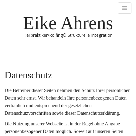
Eike Ahrens
Heilpraktiker/Rolfing® Strukturelle Integration
M
S
k
a
i
i
p
n
Datenschutz
t
m
o
e
c
Die Betreiber dieser Seiten nehmen den Schutz Ihrer persönlichen
n
o
Daten sehr ernst. Wir behandeln Ihre personenbezogenen Daten
n
u
vertraulich und entsprechend der gesetzlichen
t
Datenschutzvorschriften sowie dieser Datenschutzerklärung.
e
n
Die Nutzung unserer Webseite ist in der Regel ohne Angabe
t
personenbezogener Daten möglich. Soweit auf unseren Seiten