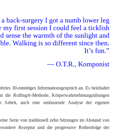
o a back-surgery I got a numb lower leg
 my first session I could feel a ticklish
ld sense the warmth of the sunlight and
le. Walking is so different since then.
It’s fun.”
— O.T.R., Komponist
nfreies 30-minütiges Informationsgespräch an. Es beinhaltet
g in die Rolfing®-Methode, Körperwahrnehmungsübungen
n Arbeit, auch eine umfassende Analyse der eigenen
l eine Serie von traditionell zehn Sitzungen im Abstand von
esondere Rezeptur und die progressive Reihenfolge der