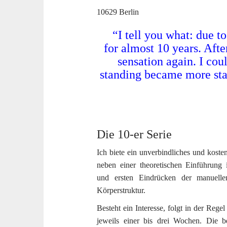
t
10629 Berlin
“
I tell you what: due t
for almost 10 years. After
sensation again. I cou
standing became more stab
Die 10-er Serie
Ich biete ein unverbindliches und koste
neben einer theoretischen Einführun
und ersten Eindrücken der manuelle
Körperstruktur.
Besteht ein Interesse, folgt in der Rege
jeweils einer bis drei Wochen. Die b