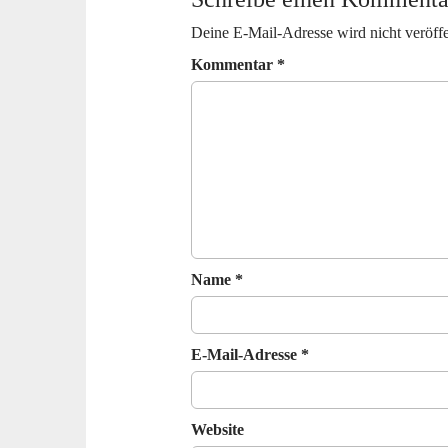
n
a
Deine E-Mail-Adresse wird nicht veröffe
v
Kommentar
*
i
g
a
t
i
o
n
Name
*
E-Mail-Adresse
*
Website