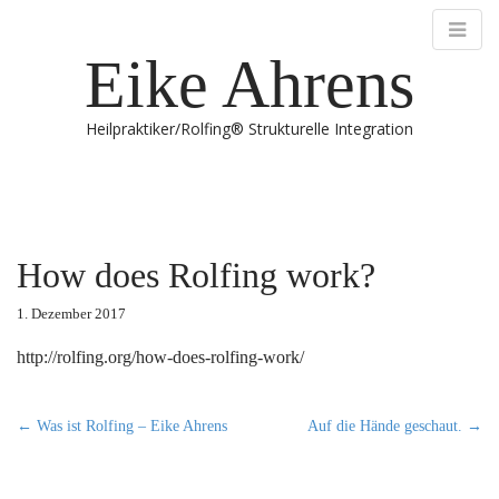
Eike Ahrens
Heilpraktiker/Rolfing® Strukturelle Integration
M
S
k
a
i
i
p
n
How does Rolfing work?
t
m
o
e
1. Dezember 2017
c
n
o
http://rolfing.org/how-does-rolfing-work/
n
u
t
e
P
← Was ist Rolfing – Eike Ahrens
Auf die Hände geschaut. →
n
o
t
s