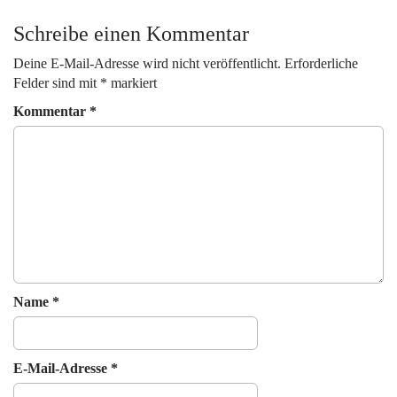
t
Schreibe einen Kommentar
n
a
Deine E-Mail-Adresse wird nicht veröffentlicht.
Erforderliche
v
Felder sind mit
*
markiert
i
Kommentar
*
g
a
t
i
o
n
Name
*
E-Mail-Adresse
*