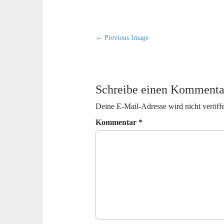
t
P
← Previous Image
o
s
t
Schreibe einen Kommenta
n
a
Deine E-Mail-Adresse wird nicht veröffe
v
Kommentar
*
i
g
a
t
i
o
n