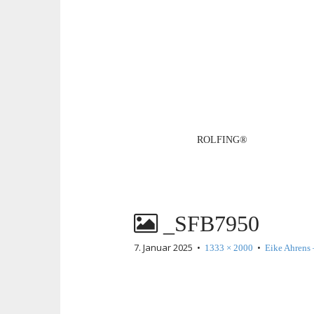
M
S
ROLFING®
k
a
i
i
p
n
t
m
o
_SFB7950
e
c
n
o
7. Januar 2025
•
•
1333 × 2000
Eike Ahrens
n
u
t
e
n