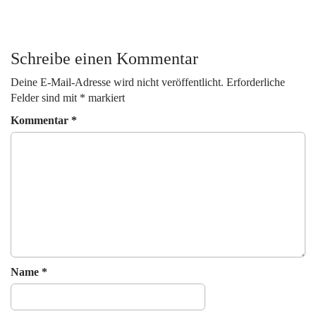
P
o
s
t
Schreibe einen Kommentar
n
Deine E-Mail-Adresse wird nicht veröffentlicht.
Erforderliche
a
Felder sind mit
*
markiert
v
Kommentar
*
i
g
a
t
i
o
n
Name
*