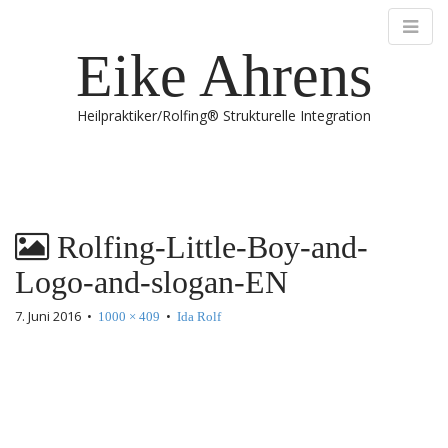
Eike Ahrens
Heilpraktiker/Rolfing® Strukturelle Integration
M
S
k
a
i
i
p
n
Rolfing-Little-Boy-and-
t
m
o
Logo-and-slogan-EN
e
c
n
o
7. Juni 2016
•
•
1000 × 409
Ida Rolf
n
u
t
e
n
t